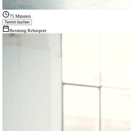
75
Minuten
Termin buchen
Beratung Rehasport