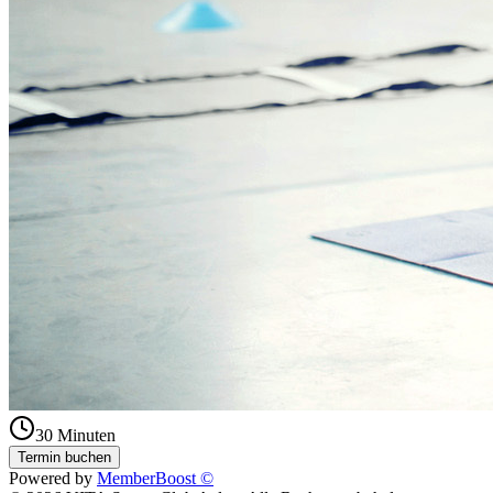
30
Minuten
Termin buchen
Powered by
MemberBoost ©